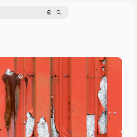
Поиск по изображению
Поиск