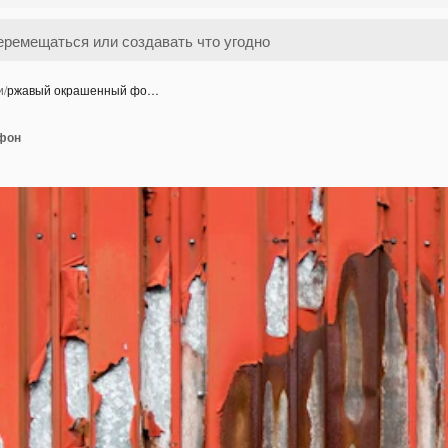
и
/
ржавый окрашенный фо…
фон