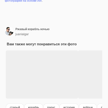
фотографий на основе ИИ
.
Ржавый корабль ночью
juanialgar
Вам также могут понравиться эти фото
старый
корабль
парус
история
antique
ретр