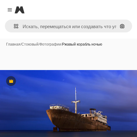
Magnific
Close menu
Поиск 
Главная
/
Стоковый
/
Фотографии
/
Ржавый корабль ночью
Премиум