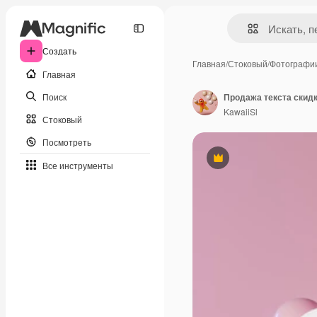
Создать
Главная
/
Стоковый
/
Фотографи
Главная
Поиск
KawaiiSl
Стоковый
Посмотреть
Премиум
Все инструменты