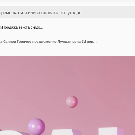
и
/
Продажа текста скидк…
Продажа текста скидка баннер Горячее предложение Лучшая цена 3d рендеринг карты розовый фон неоновый свет Фиолетовые левитирующие сферы