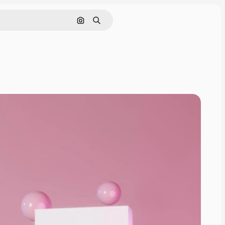
Поиск по изображению
Поиск