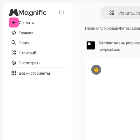
Создать
Главная
/
Стоковый
/
Фотографи
Главная
Поиск
rawpixel.com
Стоковый
Посмотреть
Премиум
Все инструменты