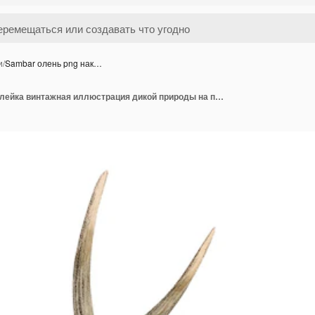
и
/
Sambar олень png нак…
Sambar олень png наклейка винтажная иллюстрация дикой природы на прозрачном фоне Более цифровое улучшение из нашего собственного издания 1900 года книги "Великая и маленькая игра" Ричарда Лайдеккера