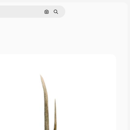
Поиск по изображению
Поиск