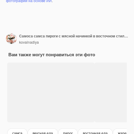
фотографий на основе ИИ
.
Самоса самса пироги с мясной начинкой в восточном стиле Узбекское национальное блюдо самса
kovalnadiya
Вам также могут понравиться эти фото
самса
вкусная еда
пирог
восточная еда
жареное 