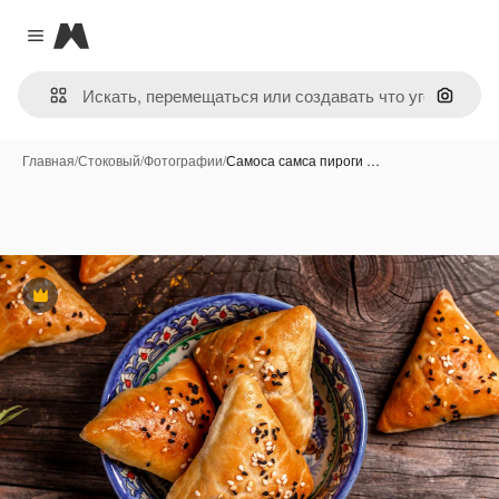
Magnific
Close menu
Поиск 
Главная
/
Стоковый
/
Фотографии
/
Самоса самса пироги …
Премиум