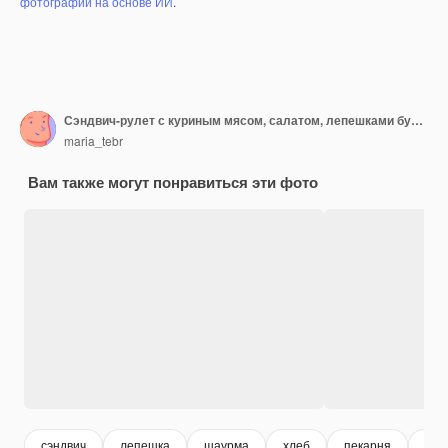
фотографий на основе ИИ
.
Сэндвич-рулет с куриным мясом, салатом, лепешками буррито с курицей на сером фоне
maria_tebr
Вам также могут понравиться эти фото
сэндвич
лепешка
шаурма
хлеб
пекарня
кеб