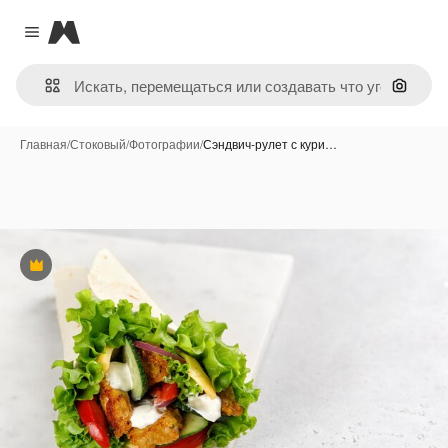
Magnific
Close menu
Поиск 
Главная
/
Стоковый
/
Фотографии
/
Сэндвич-рулет с кури…
Премиум