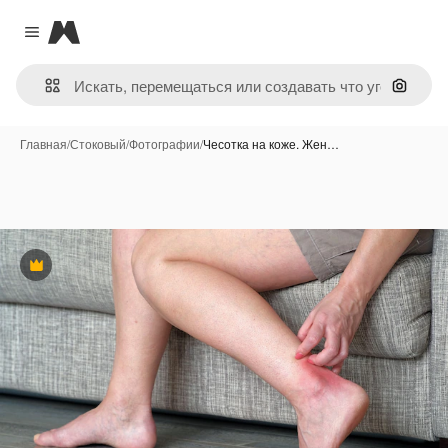
Magnific
Close menu
Поиск 
Главная
/
Стоковый
/
Фотографии
/
Чесотка на коже. Жен…
Премиум