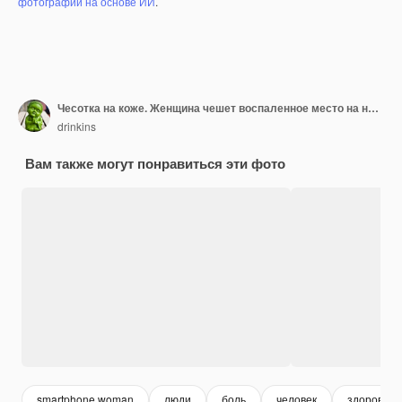
фотографий на основе ИИ
.
Чесотка на коже. Женщина чешет воспаленное место на ноге. Лишай на ноге на красном фоне.
drinkins
Вам также могут понравиться эти фото
smartphone woman
люди
боль
человек
здоровый 