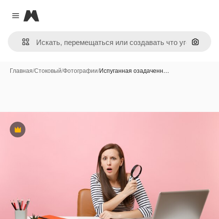
Magnific
Close menu
Поиск 
Главная
/
Стоковый
/
Фотографии
/
Испуганная озадаченн…
Премиум