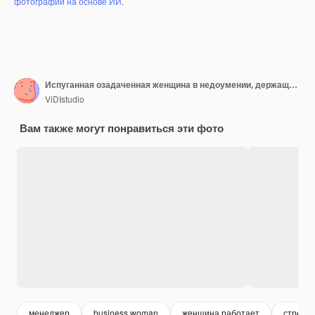
фотографий на основе ИИ
.
Испуганная озадаченная женщина в недоумении, держащая увеличительное стекло, сидит, работая над проектом на белом столе с портативным компьютером
ViDIstudio
Вам также могут понравиться эти фото
менеджер
business woman
женщина работает
стресс