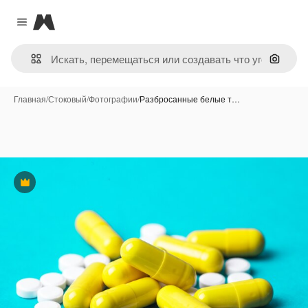
Magnific
Close menu
Поиск 
Главная
/
Стоковый
/
Фотографии
/
Разбросанные белые т…
Премиум