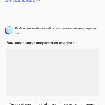
фотографий на основе ИИ
.
Разбросанные белые таблетки крупным планом, медицинская концепция
oksix
Вам также могут понравиться эти фото
белые таблетки
антибиотики
лекарства
аптека
т