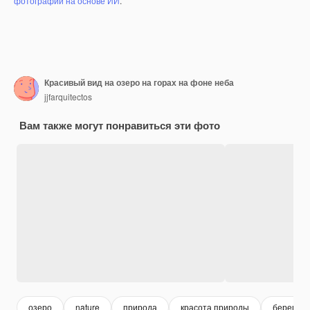
фотографий на основе ИИ
.
Красивый вид на озеро на горах на фоне неба
jjfarquitectos
Вам также могут понравиться эти фото
озеро
nature
природа
красота природы
берег оз