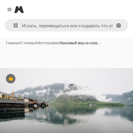
Magnific
Close menu
Поиск 
Главная
/
Стоковый
/
Фотографии
/
Красивый вид на озер…
Премиум