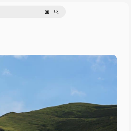
Поиск по изображению
Поиск