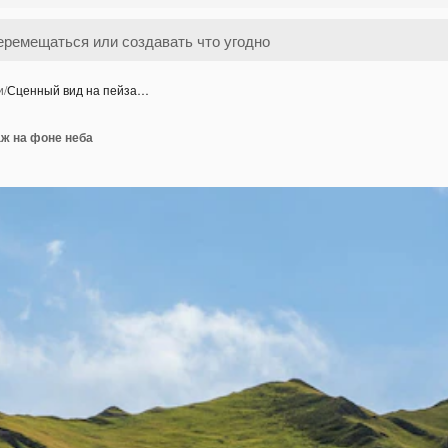
и
/
Сценный вид на пейза…
аж на фоне неба