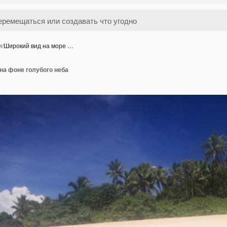
и
/
Широкий вид на море …
на фоне голубого неба