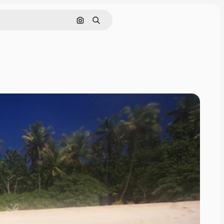
Поиск по изображению
Поиск