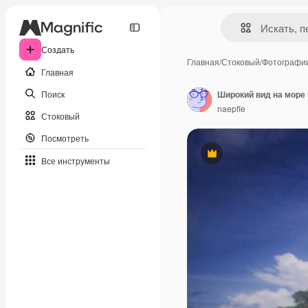
Создать
Главная
/
Стоковый
/
Фотографи
Главная
Поиск
Широкий вид на море 
naepfle
Стоковый
Посмотреть
Премиум
Все инструменты