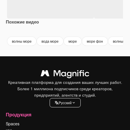
Похожие видео
Premium
Premium
Premium
Premium
волны море
вода море
море
море фон
волны
Креативная платформа для создания ваших лучших работ.
Более 1 миллиона подписчиков среди креаторов,
предприятий, агентств и студий.
Pусский
Продукция
Spaces