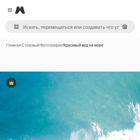
Magnific
Close menu
Поиск 
Главная
/
Стоковый
/
Фотографии
/
Красивый вид на море
Премиум