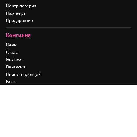
Центр доверия
Партнеры
Предприятие
Компания
Цены
О нас
Reviews
Вакансии
Поиск тенденций
Блог
События
Slidesgo
Продайте свой контент
Помещение для прессы
Ищете magnific.ai
Связаться с нами