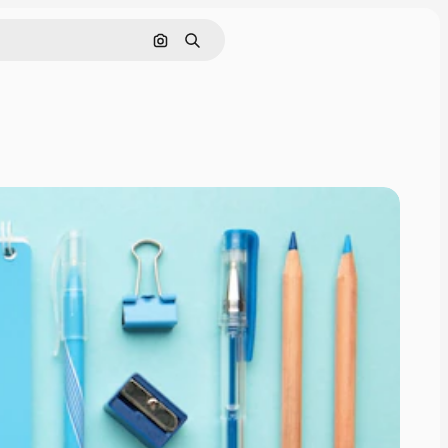
Поиск по изображению
Поиск