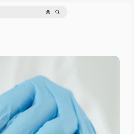
Поиск по изображению
Поиск