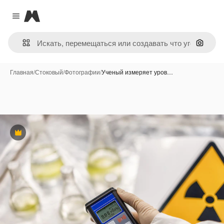
Magnific
Close menu
Поиск 
Главная
/
Стоковый
/
Фотографии
/
Ученый измеряет уров…
Премиум