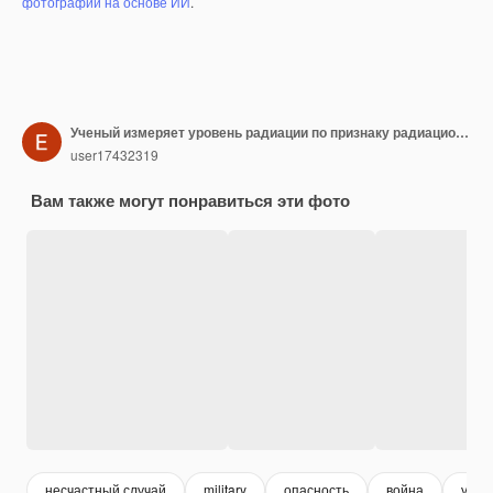
фотографий на основе ИИ
.
Ученый измеряет уровень радиации по признаку радиационной опасности с помощью дозиметра
user17432319
Вам также могут понравиться эти фото
несчастный случай
military
опасность
война
учен