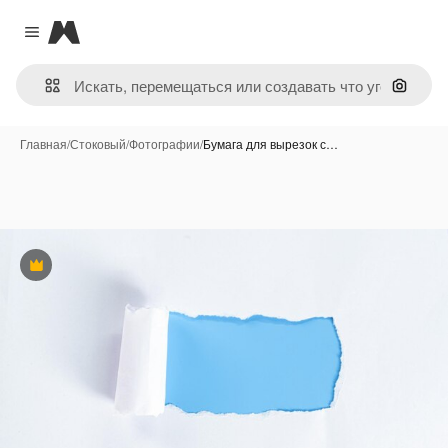
Magnific
Close menu
Поиск 
Главная
/
Стоковый
/
Фотографии
/
Бумага для вырезок с…
Премиум