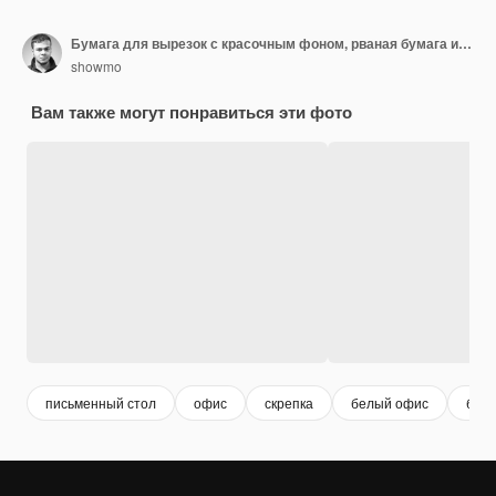
Бумага для вырезок с красочным фоном, рваная бумага и крафт-бумага
showmo
Вам также могут понравиться эти фото
письменный стол
офис
скрепка
белый офис
блок