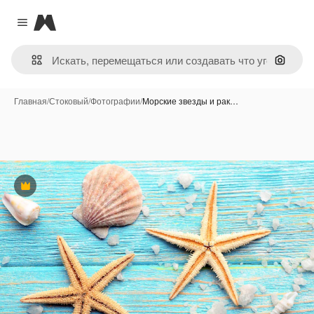
Magnific
Close menu
Поиск 
Главная
/
Стоковый
/
Фотографии
/
Морские звезды и рак…
Премиум