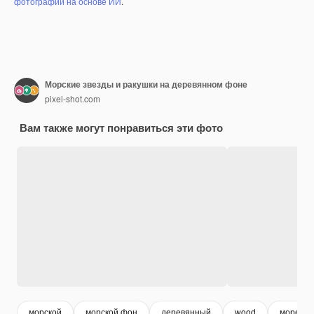
фотографий на основе ИИ
.
Морские звезды и ракушки на деревянном фоне
pixel-shot.com
Вам также могут понравиться эти фото
морской
морской фон
деревянный
wood
море фо