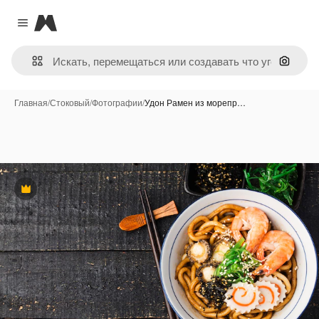
Magnific
Close menu
Поиск 
Главная
/
Стоковый
/
Фотографии
/
Удон Рамен из морепр…
Премиум