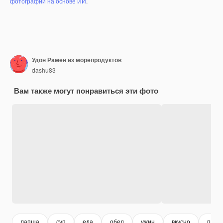
фотографий на основе ИИ
.
Удон Рамен из морепродуктов
dashu83
Вам также могут понравиться эти фото
лапша
суп
еда
обед
ужин
вкусно
пита