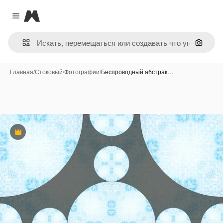
Magnific
Close menu
Поиск 
Главная
/
Стоковый
/
Фотографии
/
Беспроводный абстрак…
Премиум