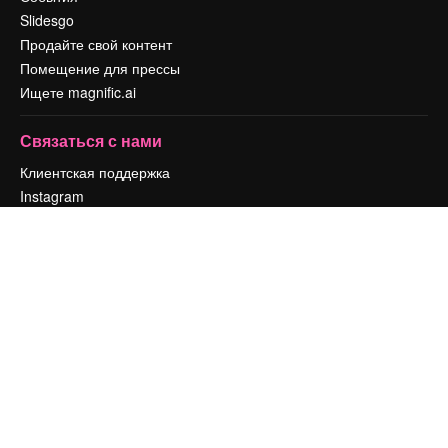
Slidesgo
Продайте свой контент
Помещение для прессы
Ищете magnific.ai
Связаться с нами
Клиентская поддержка
Instagram
YouTube
LinkedIn
TikTok
Discord
X
Reddit
Copyright © 2010-
2026
Freepik Company S.L.U.
Все права защищены
.