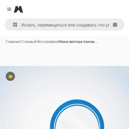
Magnific
Close menu
Поиск 
Главная
/
Стоковый
/
Фотографии
/
Икона вектора поиска…
Премиум