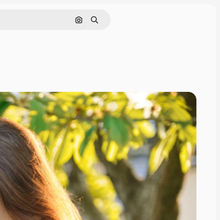
Поиск по изображению
Поиск