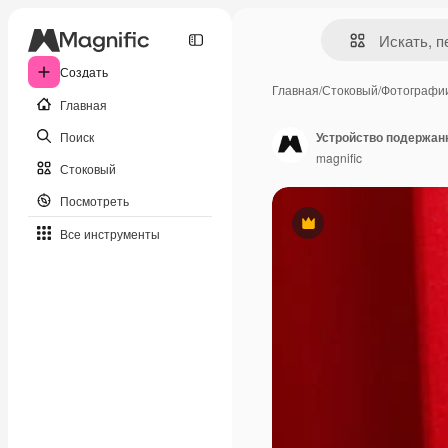
Создать
Главная
/
Стоковый
/
Фотографи
Главная
Поиск
Устройство подержан
magnific
Стоковый
Посмотреть
Премиум
Все инструменты