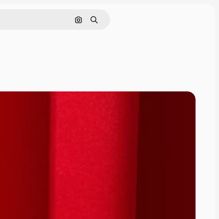
Поиск по изображению
Поиск