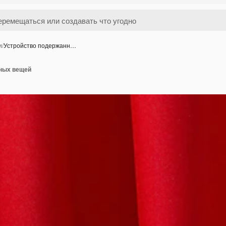
и
/
Устройство подержанн…
ных вещей