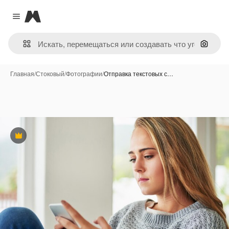
Magnific
Close menu
Поиск 
Главная
/
Стоковый
/
Фотографии
/
Отправка текстовых с…
Премиум