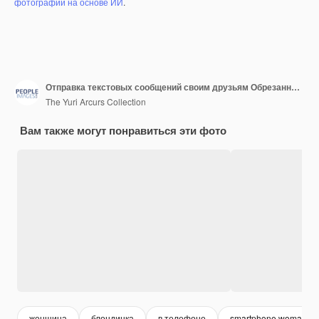
фотографий на основе ИИ
.
Отправка текстовых сообщений своим друзьям Обрезанный снимок привлекательной молодой женщины, отправляющей текстовое сообщение во время отдыха дома
The Yuri Arcurs Collection
Вам также могут понравиться эти фото
женщина
блондинка
в телефоне
smartphone woman