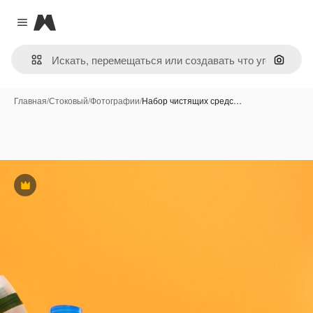
Magnific
Close menu
Поиск 
Главная
/
Стоковый
/
Фотографии
/
Набор чистящих средс…
Премиум