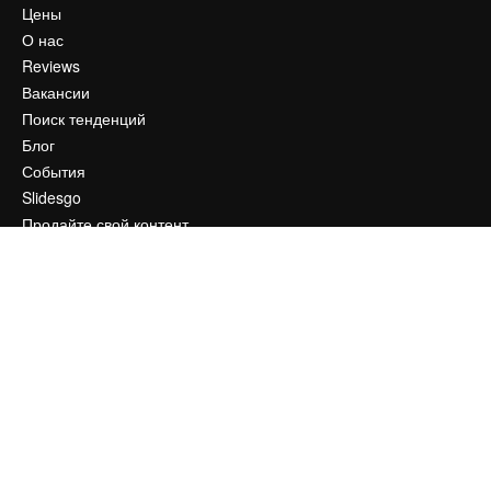
Цены
О нас
Reviews
Вакансии
Поиск тенденций
Блог
События
Slidesgo
Продайте свой контент
Помещение для прессы
Ищете magnific.ai
Связаться с нами
Клиентская поддержка
Instagram
YouTube
LinkedIn
TikTok