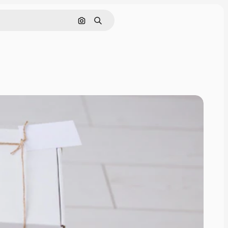
Поиск по изображению
Поиск