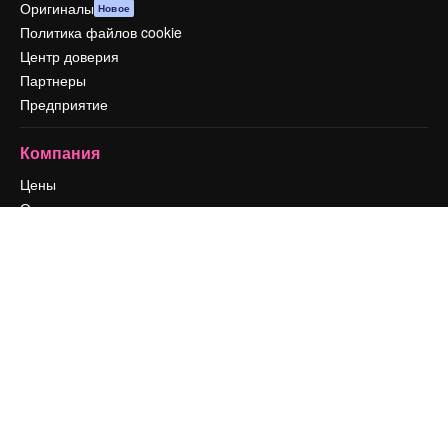
Оригиналы
Новое
Политика файлов cookie
Центр доверия
Партнеры
Предприятие
Компания
Цены
О нас
Reviews
Вакансии
Поиск тенденций
Блог
События
Slidesgo
Продайте свой контент
Помещение для прессы
Ищете magnific.ai