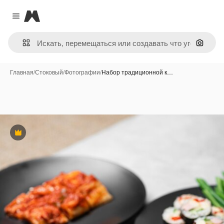
Magnific
Close menu
Поиск 
Главная
/
Стоковый
/
Фотографии
/
Набор традиционной к…
Премиум