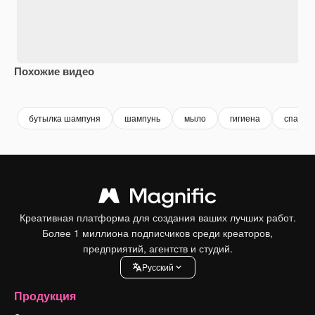
Похожие видео
Premium
Premium
Premium
Premium
бутылка шампуня
шампунь
мыло
гигиена
спа фо
Креативная платформа для создания ваших лучших работ.
Более 1 миллиона подписчиков среди креаторов,
предприятий, агентств и студий.
Pусский
Продукция