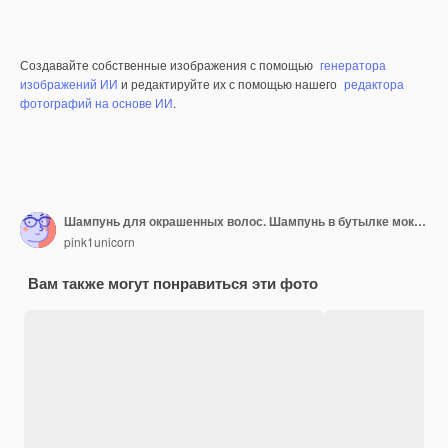
Создавайте собственные изображения с помощью
генератора
изображений ИИ
и редактируйте их с помощью нашего
редактора
фотографий на основе ИИ
.
Шампунь для окрашенных волос. Шампунь в бутылке мокап для блонд. Белая бутылка косметического продукта и светлые волосы на сером фоне. Пространство для дизайна. Парикмахерские услуги. Концепция натуральной косметики.
pink1unicorn
Вам также могут понравиться эти фото