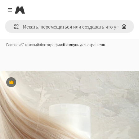
Magnific
Close menu
Поиск 
Главная
/
Стоковый
/
Фотографии
/
Шампунь для окрашенн…
Премиум