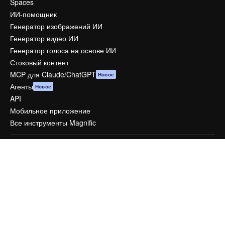
Spaces
ИИ-помощник
Генератор изображений ИИ
Генератор видео ИИ
Генератор голоса на основе ИИ
Стоковый контент
MCP для Claude/ChatGPT
Новое
Агенты
Новое
API
Мобильное приложение
Все инструменты Magnific
Начать
Academy
Документация по Пакету ИИ
Служба поддержки
Условия и положения
Политика конфиденциальности
Оригиналы
Новое