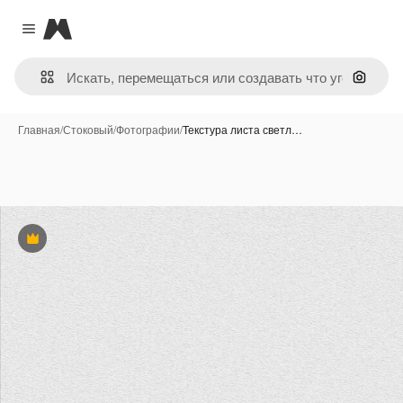
Magnific
Close menu
Поиск 
Главная
/
Стоковый
/
Фотографии
/
Текстура листа светл…
Премиум