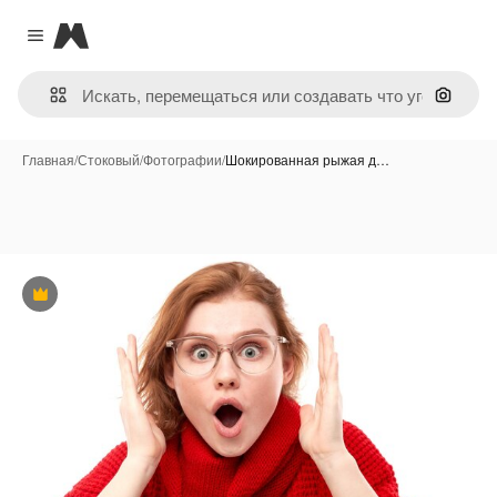
Magnific
Close menu
Поиск 
Главная
/
Стоковый
/
Фотографии
/
Шокированная рыжая д…
Премиум