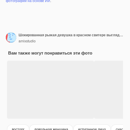
фотографий на основе ИИ
.
Шокированная рыжая девушка в красном свитере выглядит удивленной с открытым ртом, держащим голову руками на белом фоне студии
amixstudio
Вам также могут понравиться эти фото
восторг
довольная женщина
испуганное лицо
счастли