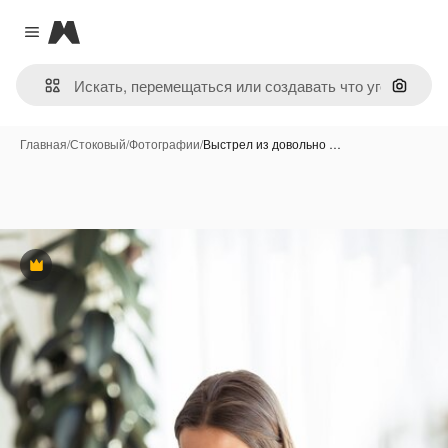
Magnific
Close menu
Поиск 
Главная
/
Стоковый
/
Фотографии
/
Выстрел из довольно …
Премиум