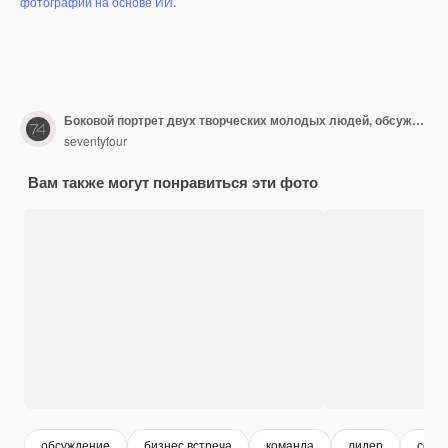
фотографий на основе ИИ
.
Боковой портрет двух творческих молодых людей, обсуждающих работу в офисе во время перерыва на кофе
seventyfour
Вам также могут понравиться эти фото
обсуждение
бизнес встреча
команда
лидер
сове