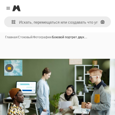
Magnific
Close menu
Поиск 
Главная
/
Стоковый
/
Фотографии
/
Боковой портрет двух…
Премиум