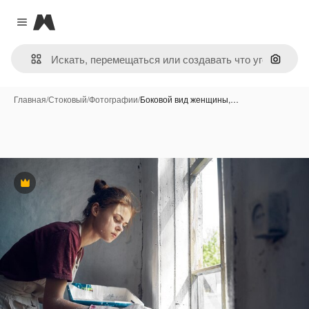
Magnific
Close menu
Поиск 
Главная
/
Стоковый
/
Фотографии
/
Боковой вид женщины,…
Премиум