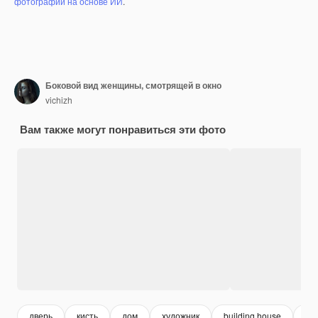
фотографий на основе ИИ
.
Боковой вид женщины, смотрящей в окно
vichizh
Вам также могут понравиться эти фото
дверь
кисть
дом
художник
building house
бе