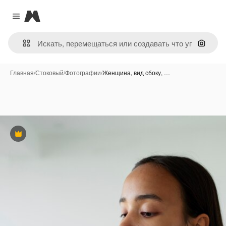
Magnific
Close menu
Поиск 
Главная
/
Стоковый
/
Фотографии
/
Женщина, вид сбоку, …
Премиум