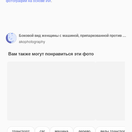
фотографий на основе ИИ
.
Боковой вид женщины с машиной, припаркованной против деревьев
akophotography
Вам также могут понравиться эти фото
транспорт
car
машина
дерево
виды транспорта