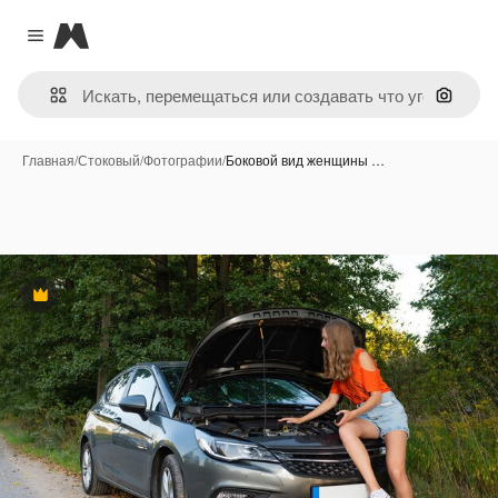
Magnific
Close menu
Поиск 
Главная
/
Стоковый
/
Фотографии
/
Боковой вид женщины …
Премиум