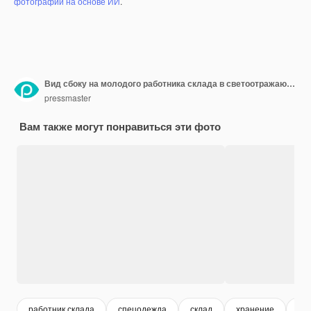
фотографий на основе ИИ
.
Вид сбоку на молодого работника склада в светоотражающем жилете, закрывающем коробку
pressmaster
Вам также могут понравиться эти фото
работник склада
спецодежда
склад
хранение
ра