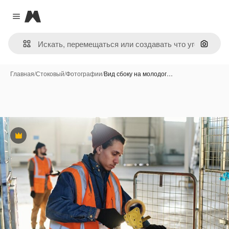
Magnific
Close menu
Поиск 
Главная
/
Стоковый
/
Фотографии
/
Вид сбоку на молодог…
Премиум