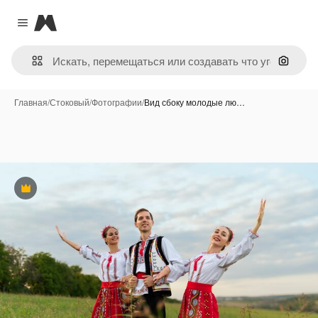
Magnific
Close menu
Поиск 
Главная
/
Стоковый
/
Фотографии
/
Вид сбоку молодые лю…
Премиум