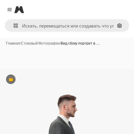
Magnific
Close menu
Поиск 
Главная
/
Стоковый
/
Фотографии
/
Вид сбоку портрет в …
Премиум