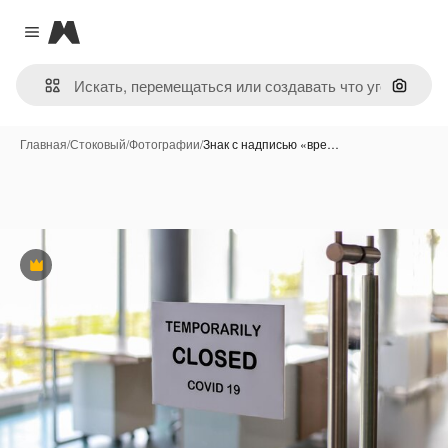
Magnific
Close menu
Поиск 
Главная
/
Стоковый
/
Фотографии
/
Знак с надписью «вре…
Премиум