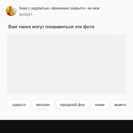
Знак с надписью «временно закрыто» на нем
family31
Вам также могут понравиться эти фото
закрыто
магазин
городской фон
знаки
вывеска м