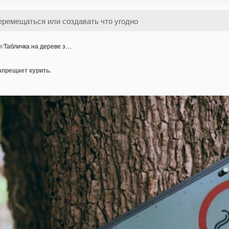
и
/
Табличка на дереве з…
апрещает курить.