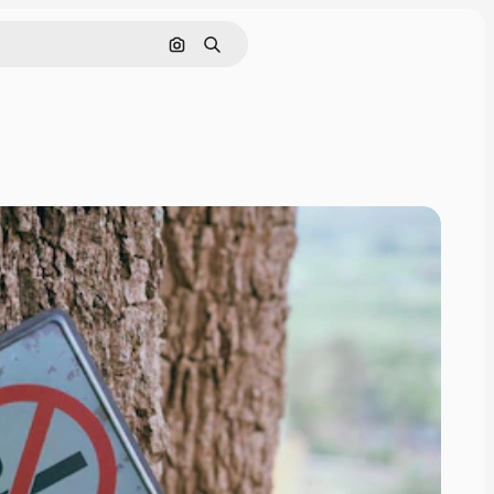
Поиск по изображению
Поиск