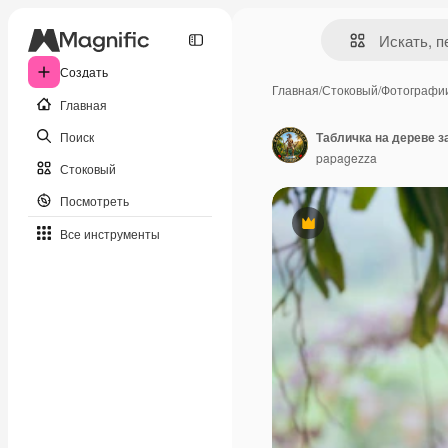
Создать
Главная
/
Стоковый
/
Фотографи
Главная
Поиск
Табличка на дереве з
papagezza
Стоковый
Посмотреть
Премиум
Все инструменты