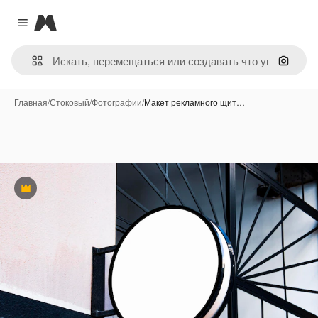
Magnific
Close menu
Поиск 
Главная
/
Стоковый
/
Фотографии
/
Макет рекламного щит…
Премиум