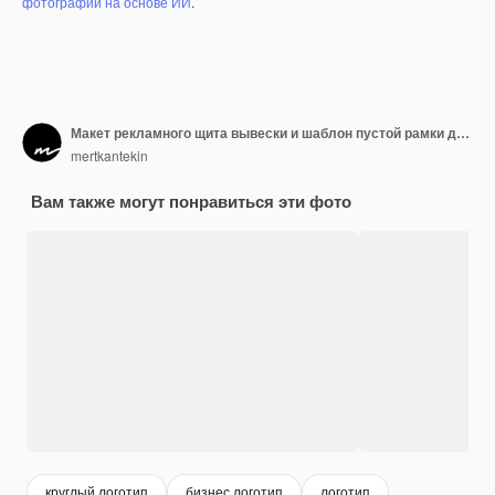
фотографий на основе ИИ
.
Макет рекламного щита вывески и шаблон пустой рамки для графического дизайна презентации логотипа
mertkantekin
Вам также могут понравиться эти фото
круглый логотип
бизнес логотип
логотип