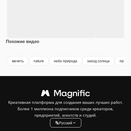
Похожие видео
Premium
Premium
Premium
Premium
Сгенериров
мечеть
nature
небо природа
заход солнца
приро
Креативная платформа для создания ваших лучших работ.
Более 1 миллиона подписчиков среди креаторов,
предприятий, агентств и студий.
Pусский