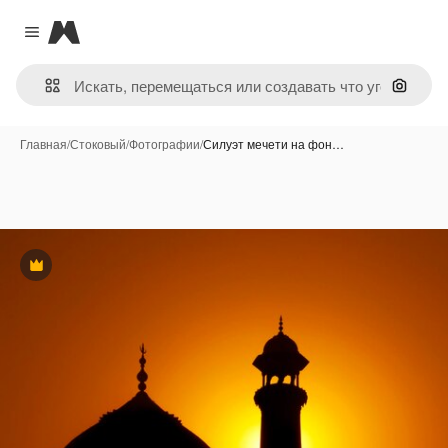
Magnific
Close menu
Поиск 
Главная
/
Стоковый
/
Фотографии
/
Силуэт мечети на фон…
Премиум