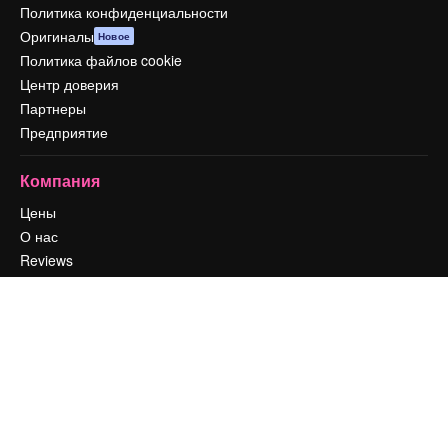
Политика конфиденциальности
Оригиналы
Новое
Политика файлов cookie
Центр доверия
Партнеры
Предприятие
Компания
Цены
О нас
Reviews
Вакансии
Поиск тенденций
Блог
События
Slidesgo
Продайте свой контент
Помещение для прессы