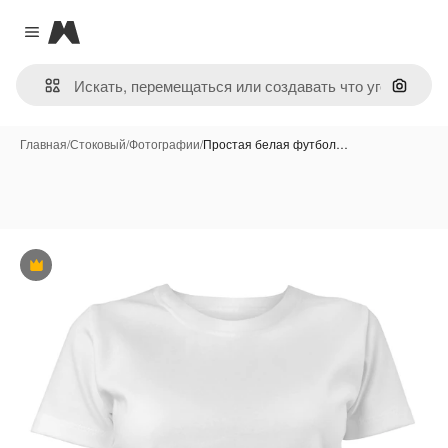
Magnific
Close menu
Поиск 
Главная
/
Стоковый
/
Фотографии
/
Простая белая футбол…
Премиум