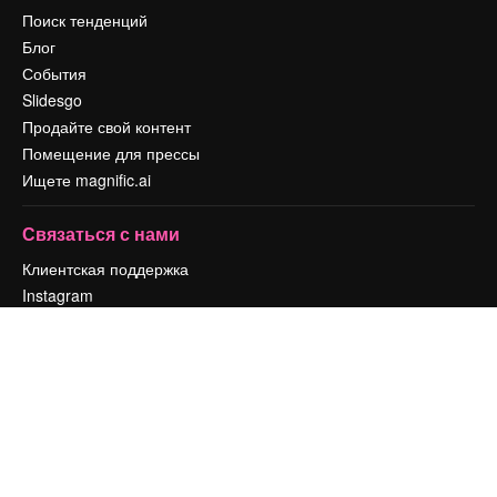
Поиск тенденций
Блог
События
Slidesgo
Продайте свой контент
Помещение для прессы
Ищете magnific.ai
Связаться с нами
Клиентская поддержка
Instagram
YouTube
LinkedIn
TikTok
Discord
X
Reddit