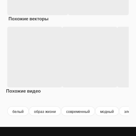
Похожие векторы
Похожие видео
Premium
Premium
Сгенерировано с помощью ИИ
Premium
Premium
белый
образ жизни
современный
модный
элега