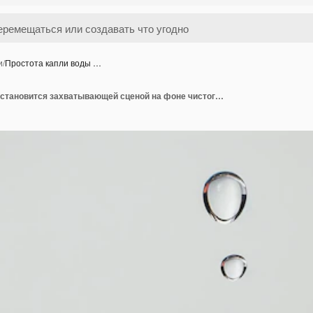
и
/
Простота капли воды …
Простота капли воды становится захватывающей сценой на фоне чистого белого фона на изолированном белом фоне