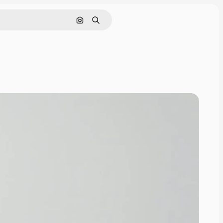
Поиск по изображению
Поиск