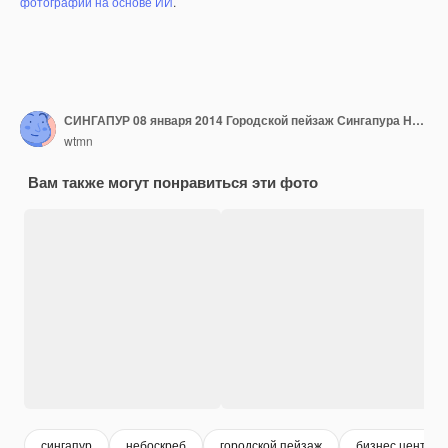
фотографий на основе ИИ
.
СИНГАПУР 08 января 2014 Городской пейзаж Сингапура Ночной вид на Рощу Супертри в Садах у залива
wtmn
Вам также могут понравиться эти фото
сингапур
небоскреб
городской пейзаж
бизнес центр