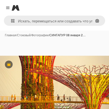
Magnific
Close menu
Поиск 
Главная
/
Стоковый
/
Фотографии
/
СИНГАПУР 08 января 2…
Премиум