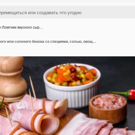
и
/
Ломтики вкусного сыр…
Ломтики вкусного сырого или соленого бекона со специями, солью, овощами и травами на деревянной разделочной доске