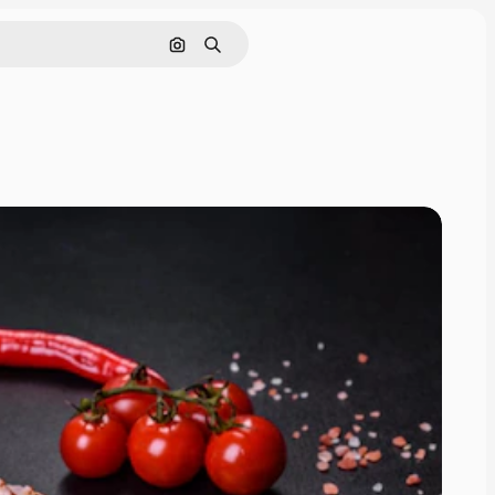
Поиск по изображению
Поиск