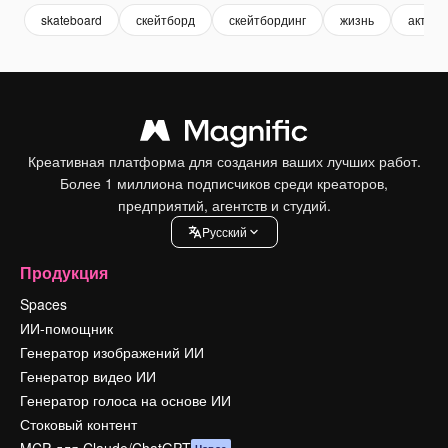
skateboard
скейтборд
скейтбординг
жизнь
активн
Креативная платформа для создания ваших лучших работ.
Более 1 миллиона подписчиков среди креаторов,
предприятий, агентств и студий.
Pусский
Продукция
Spaces
ИИ-помощник
Генератор изображений ИИ
Генератор видео ИИ
Генератор голоса на основе ИИ
Стоковый контент
MCP для Claude/ChatGPT
Новое