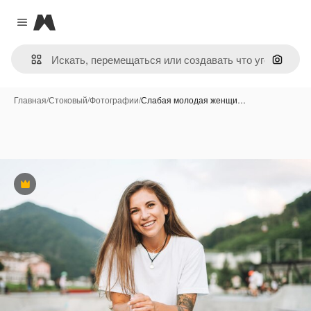
Magnific
Close menu
Поиск 
Главная
/
Стоковый
/
Фотографии
/
Слабая молодая женщи…
Премиум