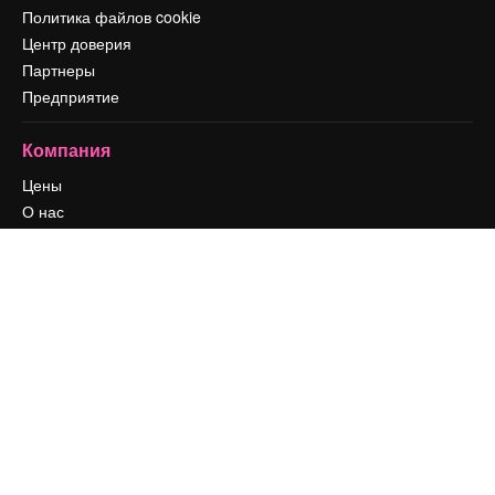
Политика файлов cookie
Центр доверия
Партнеры
Предприятие
Компания
Цены
О нас
Reviews
Вакансии
Поиск тенденций
Блог
События
Slidesgo
Продайте свой контент
Помещение для прессы
Ищете magnific.ai