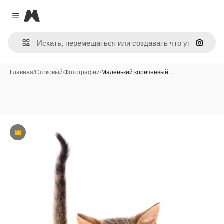
Magnific
Close menu
Поиск 
Главная
/
Стоковый
/
Фотографии
/
Маленький коричневый…
Премиум