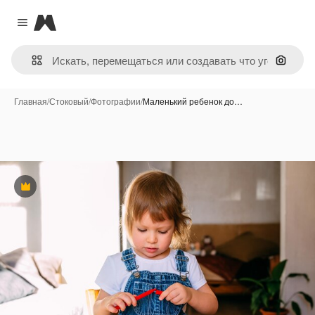
Magnific
Close menu
Поиск 
Главная
/
Стоковый
/
Фотографии
/
Маленький ребенок до…
Премиум