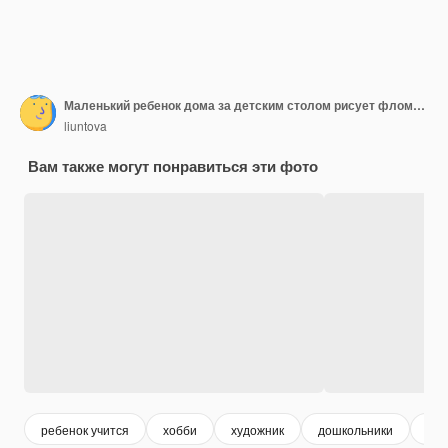
Маленький ребенок дома за детским столом рисует фломастерами
liuntova
Вам также могут понравиться эти фото
ребенок учится
хобби
художник
дошкольники
рис