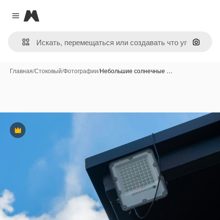
Magnific
Close menu
Поиск 
Главная
/
Стоковый
/
Фотографии
/
Небольшие солнечные …
Премиум